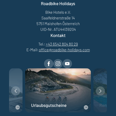
Roadbike Holidays
Bike Hotels e.V.
Saalfeldnerstraße 14
5751 Maishofen Österreich
UID-Nr. ATU44139204
Kontakt
Tel.:
+43 6542 804 80 29
E-Mail:
office@
roadbike-holidays.
com
Urlaubsgutscheine
Rennrad 