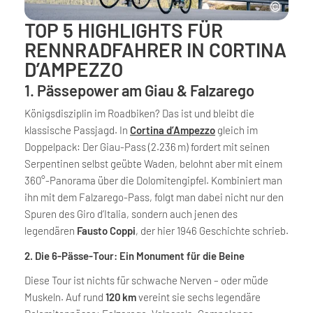
TOP 5 HIGHLIGHTS FÜR
RENNRADFAHRER IN CORTINA
D’AMPEZZO
1. Pässepower am Giau & Falzarego
Königsdisziplin im Roadbiken? Das ist und bleibt die
klassische Passjagd. In
Cortina d’Ampezzo
gleich im
Doppelpack: Der Giau-Pass (2.236 m) fordert mit seinen
Serpentinen selbst geübte Waden, belohnt aber mit einem
360°-Panorama über die Dolomitengipfel. Kombiniert man
ihn mit dem Falzarego-Pass, folgt man dabei nicht nur den
Spuren des Giro d’Italia, sondern auch jenen des
legendären
Fausto Coppi
, der hier 1946 Geschichte schrieb.
2. Die 6-Pässe-Tour: Ein Monument für die Beine
Diese Tour ist nichts für schwache Nerven – oder müde
Muskeln. Auf rund
120 km
vereint sie sechs legendäre