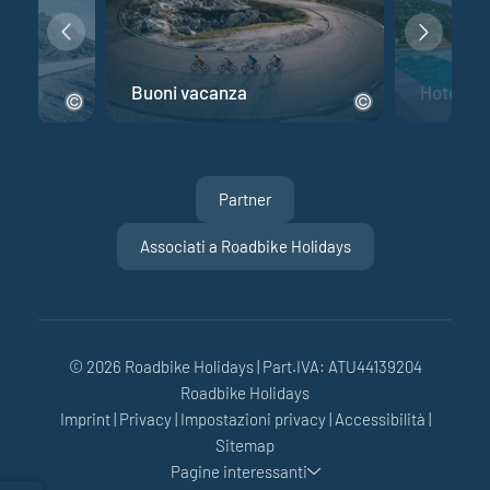
 corsa
Buoni vacanza
Hotel per
Partner
Associati a Roadbike Holidays
© 2026 Roadbike Holidays
|
Part.IVA: ATU44139204
Roadbike Holidays
Imprint
|
Privacy
|
Impostazioni privacy
|
Accessibilità
|
Sitemap
Pagine interessanti