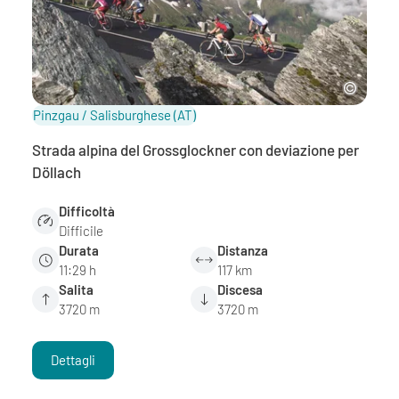
Pinzgau / Salisburghese
(AT)
Strada alpina del Grossglockner con deviazione per
Döllach
Difficoltà
Difficile
Durata
Distanza
11:29 h
117 km
Salita
Discesa
3720 m
3720 m
Dettagli