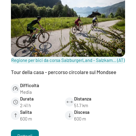
Regione per bici da corsa SalzburgerLand - Salzkammergut / Salisburghese
(AT)
Tour della casa - percorso circolare sul Mondsee
Difficoltà
Media
Durata
Distanza
2:41 h
51.7 km
Salita
Discesa
600 m
600 m
Dettagli