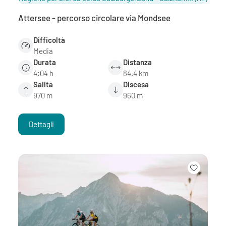
Attersee - percorso circolare via Mondsee
Difficoltà
Media
Durata
Distanza
4:04 h
84.4 km
Salita
Discesa
970 m
960 m
Dettagli