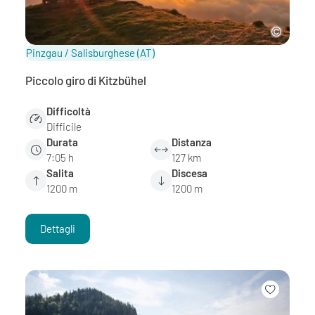
Pinzgau / Salisburghese
(AT)
Piccolo giro di Kitzbühel
Difficoltà
Difficile
Durata
Distanza
7:05 h
127 km
Salita
Discesa
1200 m
1200 m
Dettagli