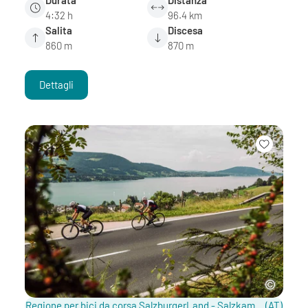
4:32 h
96.4 km
Salita
Discesa
860 m
870 m
Dettagli
Regione per bici da corsa SalzburgerLand - Salzkammergut / Salisburghese
(AT)