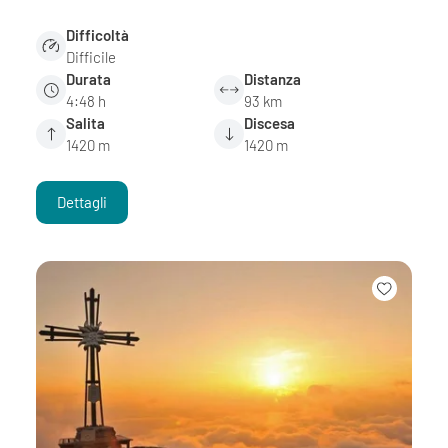
Difficoltà
Difficile
Durata
Distanza
4:48 h
93 km
Salita
Discesa
1420 m
1420 m
Dettagli