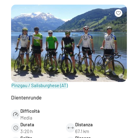
Pinzgau / Salisburghese
(AT)
Dientenrunde
Difficoltà
Media
Durata
Distanza
3:20 h
67.1 km
Salita
Discesa