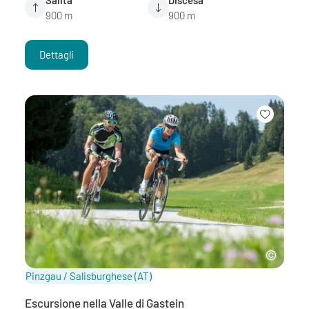
900 m
900 m
Dettagli
Pinzgau / Salisburghese
(AT)
Escursione nella Valle di Gastein