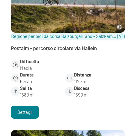
Regione per bici da corsa SalzburgerLand - Salzkammergut / Salisburghese
(AT)
Postalm - percorso circolare via Hallein
Difficoltà
Media
Durata
Distanza
5:47 h
112 km
Salita
Discesa
1680 m
1690 m
Dettagli