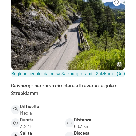
Regione per bici da corsa SalzburgerLand - Salzkammergut / Salisburghese
(AT)
Gaisberg - percorso circolare attraverso la gola di
Strubklamm
Difficoltà
Media
Durata
Distanza
3:22 h
60.3 km
Salita
Discesa