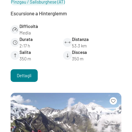
Pinzgau / Salisburghese
(AT)
Escursione a Hinterglemm
Difficoltà
Media
Durata
Distanza
2:17 h
53.3 km
Salita
Discesa
350 m
350 m
Dettagli