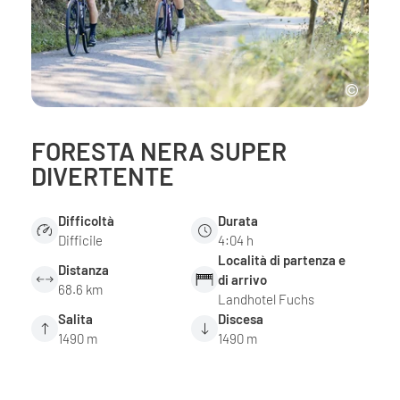
FORESTA NERA SUPER
DIVERTENTE
Difficoltà
Durata
Difficile
4:04 h
Località di partenza e
Distanza
di arrivo
68.6 km
Landhotel Fuchs
Salita
Discesa
1490 m
1490 m