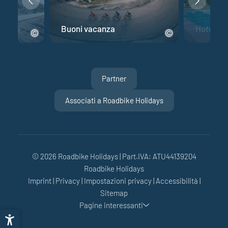
 corsa
Buoni vacanza
Hotel per
Partner
Associati a Roadbike Holidays
© 2026 Roadbike Holidays
|
Part.IVA: ATU44139204
Roadbike Holidays
Imprint
|
Privacy
|
Impostazioni privacy
|
Accessibilità
|
Sitemap
Pagine interessanti