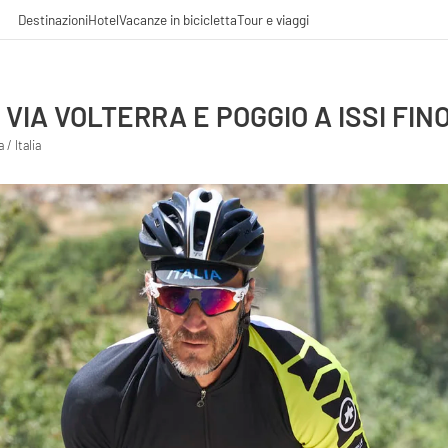
Destinazioni
Hotel
Vacanze in bicicletta
Tour e viaggi
VIA VOLTERRA E POGGIO A ISSI FIN
/ Italia