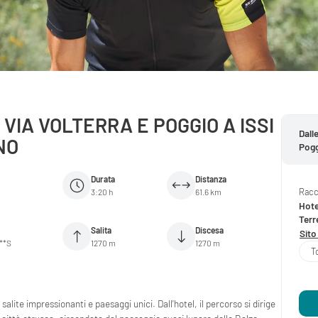
VIA VOLTERRA E POGGIO A ISSI
Dall
NO
Pogg
Durata
Distanza
Racc
3:20 h
61.6 km
Hote
Terr
Salita
Discesa
Sito
***S
1270 m
1270 m
T
lite impressionanti e paesaggi unici. Dall'hotel, il percorso si dirige