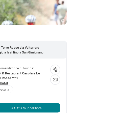
e Terre Rosse via Volterra e
io a Issi fino a San Gimignano
omandazione di tour da:
l & Restaurant Casolare Le
e Rosse ***S
 hotel
oscana
A tutti i tour dell'hotel