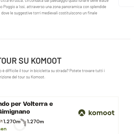
a città etrusca, circondata dal paesaggio quasi lunare delle Balze
rso Poggio a Issi, attraverso una zona panoramica con splendide
dove le suggestive torri medievali costituiscono un finale
 TOUR SU KOMOOT
è difficile il tour in bicicletta su strada? Potete trovare tutti i
crizione del tour su Komoot.