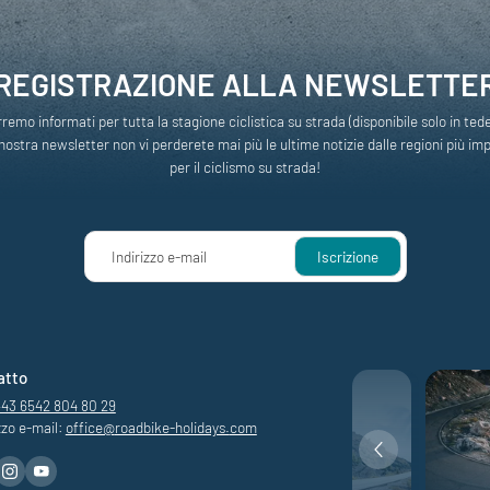
REGISTRAZIONE ALLA NEWSLETTE
rremo informati per tutta la stagione ciclistica su strada (disponibile solo in ted
nostra newsletter non vi perderete mai più le ultime notizie dalle regioni più im
per il ciclismo su strada!
Indirizzo e-mail
Iscrizione
atto
+43 6542 804 80 29
zzo e-mail:
office@
roadbike-holidays.
com