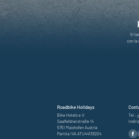
Vi te
con la 
Roadbike Holidays
Cont
Bike Hotels e.V.
Tel.:
Saalfeldnerstraße 14
Indiri
5751 Maishofen Austria
Partita IVA ATU44139204