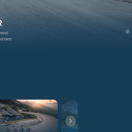
R
esco):
portanti