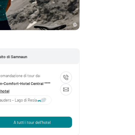
uito di Samnaun
omandazione di tour da:
n-Comfort-Hotel Central ****
 hotel
auders – Lago di Resia
A tutti i tour dell'hotel