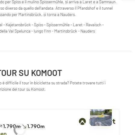
ndo per Spiss e il mulino Spissermühle, si arriva a Laret e a Samnaun.
o diverso da quello dell'andata. Attraverso il Pfandshof e il tunnel
passando per Martinsbrück, si torna a Nauders.
l - Kajetansbrück - Spiss - Spissermühle - Laret - Ravaisch -
lla Val Spelunca - lungo l'Inn - Martinsbrück - Nauders
 TOUR SU KOMOOT
è difficile il tour in bicicletta su strada? Potete trovare tutti i
crizione del tour su Komoot.