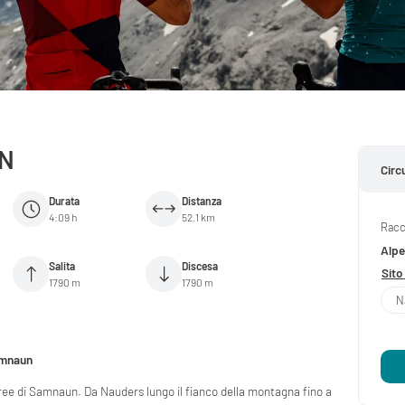
UN
Circ
Durata
Distanza
4:09 h
52.1 km
Racc
Alpe
Salita
Discesa
Sito
1790 m
1790 m
N
Samnaun
ree di Samnaun. Da Nauders lungo il fianco della montagna fino a