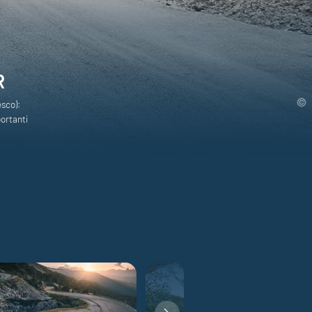
R
esco):
portanti