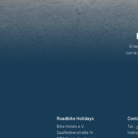
Vi te
con la 
Roadbike Holidays
Cont
Bike Hotels e.V.
Tel.:
Saalfeldnerstraße 14
Indiri