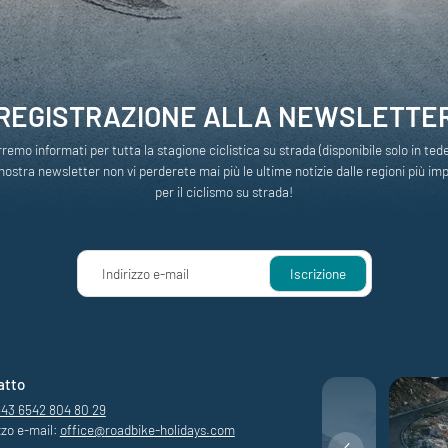
REGISTRAZIONE ALLA NEWSLETTE
rremo informati per tutta la stagione ciclistica su strada (disponibile solo in ted
nostra newsletter non vi perderete mai più le ultime notizie dalle regioni più im
per il ciclismo su strada!
Indirizzo e-mail
Iscrizione
atto
+43 6542 804 80 29
zzo e-mail:
office@
roadbike-holidays.
com