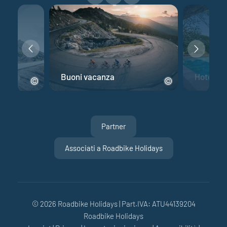
 corsa
Buoni vacanza
Hotel per
Partner
Associati a Roadbike Holidays
© 2026 Roadbike Holidays
|
Part.IVA: ATU44139204
Roadbike Holidays