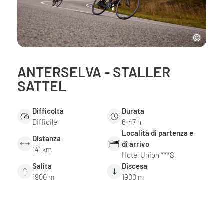
ANTERSELVA - STALLER
SATTEL
Difficoltà
Durata
Difficile
6:47 h
Località di partenza e
Distanza
di arrivo
141 km
Hotel Union ***S
Salita
Discesa
1900 m
1900 m