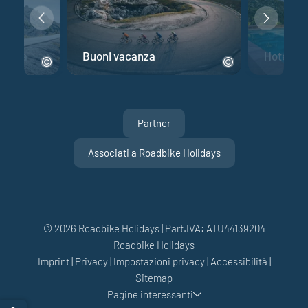
 corsa
Buoni vacanza
Hotel per
Partner
Associati a Roadbike Holidays
© 2026 Roadbike Holidays
|
Part.IVA: ATU44139204
Roadbike Holidays
Imprint
|
Privacy
|
Impostazioni privacy
|
Accessibilità
|
Sitemap
Pagine interessanti