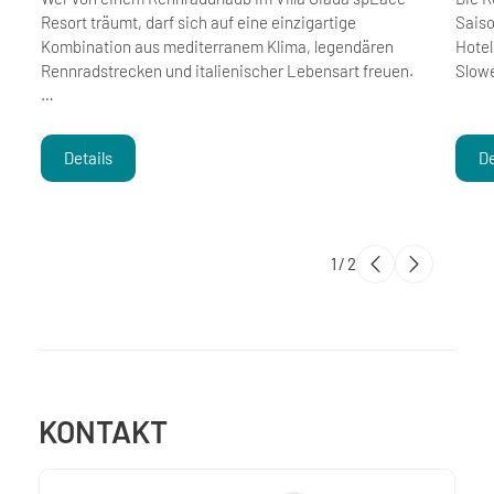
Resort träumt, darf sich auf eine einzigartige
Saiso
Kombination aus mediterranem Klima, legendären
Hotel
Rennradstrecken und italienischer Lebensart freuen.
Slowe
…
Details
De
1
/
2
KONTAKT