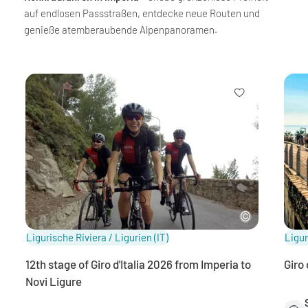
auf endlosen Passstraßen, entdecke neue Routen und
genieße atemberaubende Alpenpanoramen.
Ligurische Riviera / Ligurien
(IT)
Ligur
12th stage of Giro d'Italia 2026 from Imperia to
Giro 
Novi Ligure