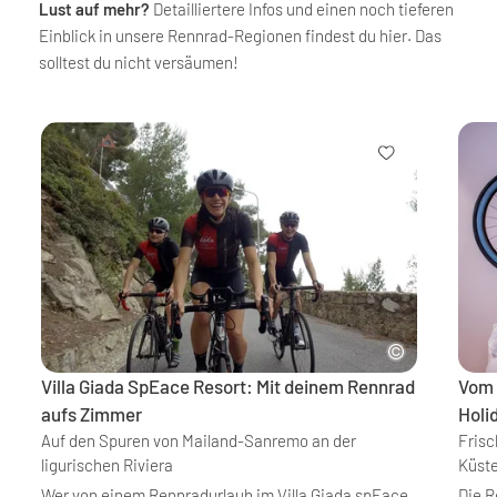
Lust auf mehr?
Detailliertere Infos und einen noch tieferen
Einblick in unsere Rennrad-Regionen findest du hier. Das
solltest du nicht versäumen!
Villa Giada SpEace Resort: Mit deinem Rennrad
Vom 
aufs Zimmer
Holi
Auf den Spuren von Mailand-Sanremo an der
Fris
ligurischen Riviera
Küste
Wer von einem Rennradurlaub im Villa Giada spEace
Die R