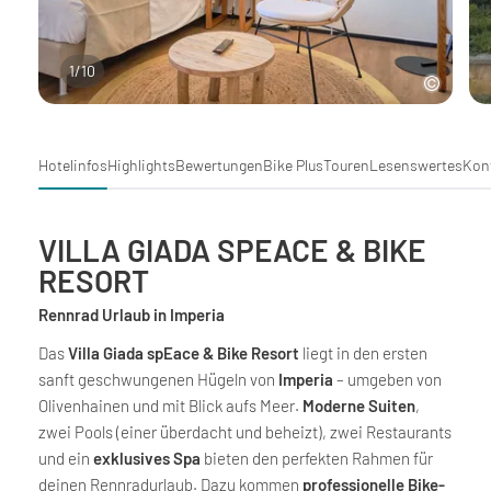
1
/
10
Hotelinfos
Highlights
Bewertungen
Bike Plus
Touren
Lesenswertes
Kon
VILLA GIADA SPEACE & BIKE
RESORT
Rennrad Urlaub in Imperia
Das
Villa Giada spEace & Bike Resort
liegt in den ersten
sanft geschwungenen Hügeln von
Imperia
– umgeben von
Olivenhainen und mit Blick aufs Meer.
Moderne Suiten
,
zwei Pools (einer überdacht und beheizt), zwei Restaurants
und ein
exklusives Spa
bieten den perfekten Rahmen für
deinen Rennradurlaub. Dazu kommen
professionelle Bike-