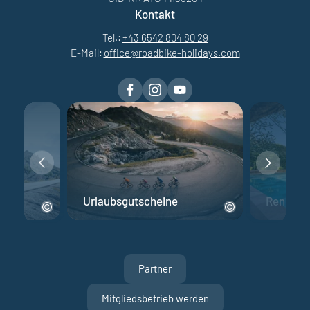
Kontakt
Tel.:
+43 6542 804 80 29
E-Mail:
office@
roadbike-holidays.
com
Urlaubsgutscheine
Rennrad 
Partner
Mitgliedsbetrieb werden