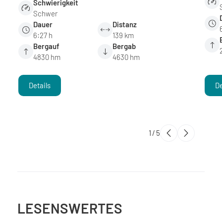
Schwierigkeit
Schwer
Dauer
Distanz
6:27 h
139 km
Bergauf
Bergab
4830 hm
4630 hm
Details
De
1
/
5
LESENSWERTES